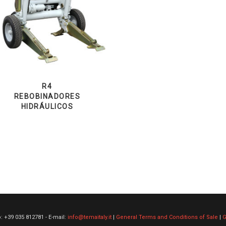
R4
REBOBINADORES
HIDRÁULICOS
o: +39 035 812781 - E-mail:
info@temaitaly.it
|
General Terms and Conditions of Sale
|
G