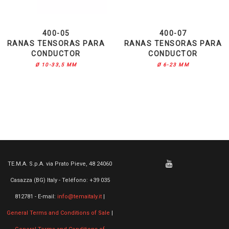
400-05
400-07
RANAS TENSORAS PARA
RANAS TENSORAS PARA
CONDUCTOR
CONDUCTOR
Ø 10-33,5 MM
Ø 6-23 MM
TE.M.A. S.p.A. via Prato Pieve, 48 24060
Casazza (BG) Italy - Teléfono: +39 035
812781 - E-mail:
info@temaitaly.it
|
General Terms and Conditions of Sale
|