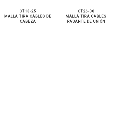
CT13-25
CT26-38
MALLA TIRA CABLES DE
MALLA TIRA CABLES
CABEZA
PASANTE DE UNIÓN
TE.M.A. S.p.A. via Prato Pieve, 48 24060
Casazza (BG) Italy - Teléfono: +39 035
812781 - E-mail:
info@temaitaly.it
|
General Terms and Conditions of Sale
|
General Terms and Conditions of
Purchase
|
Privacy
&
Cookie Law