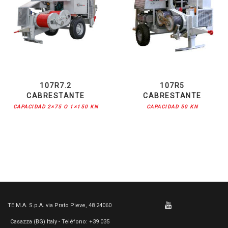
107R7.2
107R5
CABRESTANTE
CABRESTANTE
CAPACIDAD 2×75 O 1×150 KN
CAPACIDAD 50 KN
TE.M.A. S.p.A. via Prato Pieve, 48 24060
Casazza (BG) Italy - Teléfono: +39 035