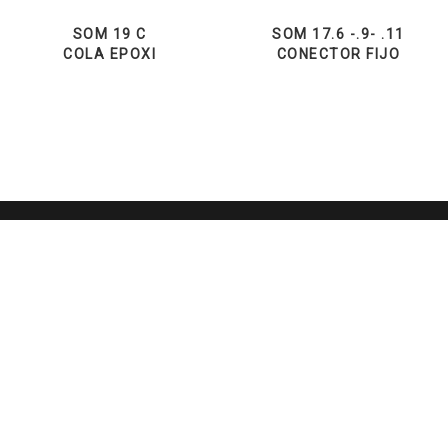
SOM 19 C
SOM 17.6 -.9- .11
COLA EPOXI
CONECTOR FIJO
TE.M.A. S.p.A. via Prato Pieve, 48 24060
Casazza (BG) Italy - Teléfono: +39 035
812781 - E-mail:
info@temaitaly.it
|
General Terms and Conditions of Sale
|
General Terms and Conditions of
Purchase
|
Privacy
&
Cookie Law