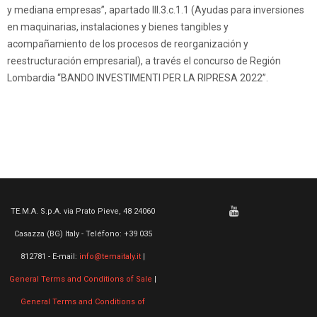
y mediana empresas”, apartado III.3.c.1.1 (Ayudas para inversiones
en maquinarias, instalaciones y bienes tangibles y
acompañamiento de los procesos de reorganización y
reestructuración empresarial), a través el concurso de Región
Lombardia “BANDO INVESTIMENTI PER LA RIPRESA 2022”.
TE.M.A. S.p.A. via Prato Pieve, 48 24060
Casazza (BG) Italy - Teléfono: +39 035
812781 - E-mail:
info@temaitaly.it
|
General Terms and Conditions of Sale
|
General Terms and Conditions of