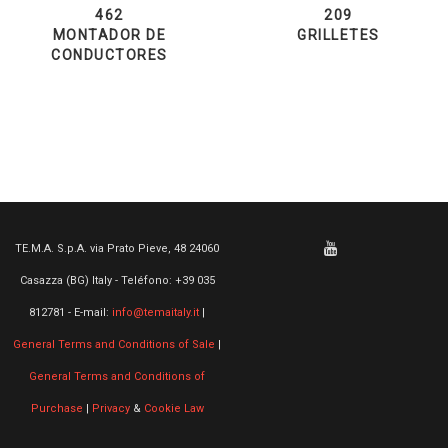
462
209
MONTADOR DE
GRILLETES
CONDUCTORES
TE.M.A. S.p.A. via Prato Pieve, 48 24060
Casazza (BG) Italy - Teléfono: +39 035
812781 - E-mail:
info@temaitaly.it
|
General Terms and Conditions of Sale
|
General Terms and Conditions of
Purchase
|
Privacy
&
Cookie Law