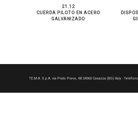
21.12
CUERDA PILOTO EN ACERO
DISPOS
GALVANIZADO
G
TE.M.A. S.p.A. via Prato Pieve, 48 24060 Casazza (BG) Italy - Teléfon