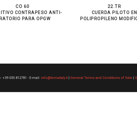
CO 60
22.TR
ITIVO CONTRAPESO ANTI-
CUERDA PILOTO E
IRATORIO PARA OPGW
POLIPROPILENO MODIF
o: +39 035 812781 - E-mail:
info@temaitaly.it
|
General Terms and Conditions of Sale
|
G