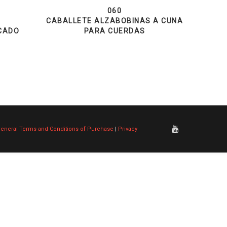
060
N
CABALLETE ALZABOBINAS A CUNA
ICADO
PARA CUERDAS
eneral Terms and Conditions of Purchase
|
Privacy
&
Cookie Law