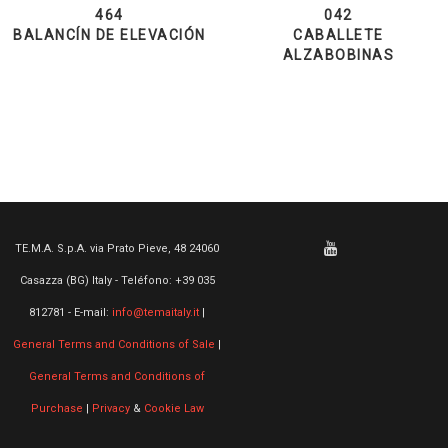
464
042
BALANCÍN DE ELEVACIÓN
CABALLETE
ALZABOBINAS
TE.M.A. S.p.A. via Prato Pieve, 48 24060
Casazza (BG) Italy - Teléfono: +39 035
812781 - E-mail:
info@temaitaly.it
|
General Terms and Conditions of Sale
|
General Terms and Conditions of
Purchase
|
Privacy
&
Cookie Law