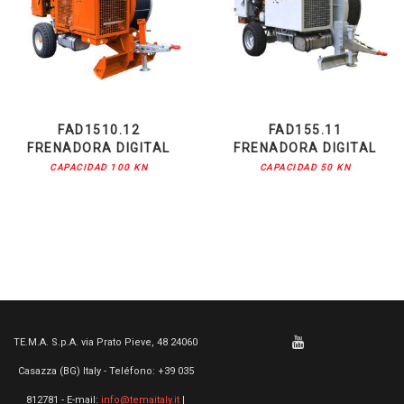
FAD1510.12
FAD155.11
FRENADORA DIGITAL
FRENADORA DIGITAL
CAPACIDAD 100 KN
CAPACIDAD 50 KN
TE.M.A. S.p.A. via Prato Pieve, 48 24060
Casazza (BG) Italy - Teléfono: +39 035
812781 - E-mail:
info@temaitaly.it
|