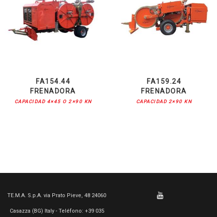
FA154.44
FA159.24
FRENADORA
FRENADORA
CAPACIDAD 4×45 O 2×90 KN
CAPACIDAD 2×90 KN
TE.M.A. S.p.A. via Prato Pieve, 48 24060
Casazza (BG) Italy - Teléfono: +39 035