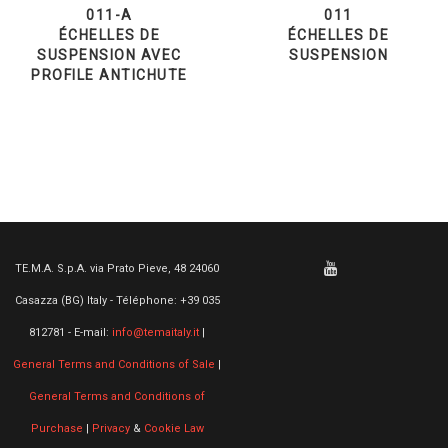
011-A
011
ÉCHELLES DE
ÉCHELLES DE
SUSPENSION AVEC
SUSPENSION
PROFILE ANTICHUTE
TE.M.A. S.p.A. via Prato Pieve, 48 24060
Casazza (BG) Italy - Téléphone: +39 035
812781 - E-mail:
info@temaitaly.it
|
General Terms and Conditions of Sale
|
General Terms and Conditions of
Purchase
|
Privacy
&
Cookie Law