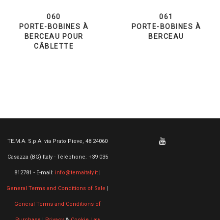
060
061
PORTE-BOBINES À
PORTE-BOBINES À
BERCEAU POUR
BERCEAU
CÂBLETTE
TE.M.A. S.p.A. via Prato Pieve, 48 24060
Casazza (BG) Italy - Téléphone: +39 035
812781 - E-mail:
info@temaitaly.it
|
General Terms and Conditions of Sale
|
General Terms and Conditions of
Purchase
|
Privacy
&
Cookie Law