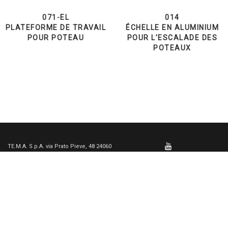
071-EL
014
PLATEFORME DE TRAVAIL
ÉCHELLE EN ALUMINIUM
POUR POTEAU
POUR L’ESCALADE DES
POTEAUX
TE.M.A. S.p.A. via Prato Pieve, 48 24060
Casazza (BG) Italy - Téléphone: +39 035
812781 - E-mail:
info@temaitaly.it
|
General Terms and Conditions of Sale
|
General Terms and Conditions of
Purchase
|
Privacy
&
Cookie Law