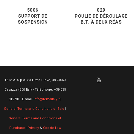
5006
029
SUPPORT DE
POULIE DE DÉROULAGE
SOSPENSION
B.T. À DEUX RÉAS
TE.M.A. S.p.A. via Prato Pieve, 48 24060
Casazza (BG) Italy - Téléphone: +39 035
812781 - E-mail:
info@temaitaly.it
|
General Terms and Conditions of Sale
|
General Terms and Conditions of
Purchase
|
Privacy
&
Cookie Law