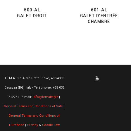
500-AL
601-AL
GALET DROIT
GALET D’ENTRÉE
CHAMBRE
TE.M.A. S.p.A. via Prato Pieve, 48 24060
Casazza (BG) Italy - Téléphone: +39 035
812781 - E-mail:
info@temaitaly.it
|
General Terms and Conditions of Sale
|
General Terms and Conditions of
Purchase
|
Privacy
&
Cookie Law