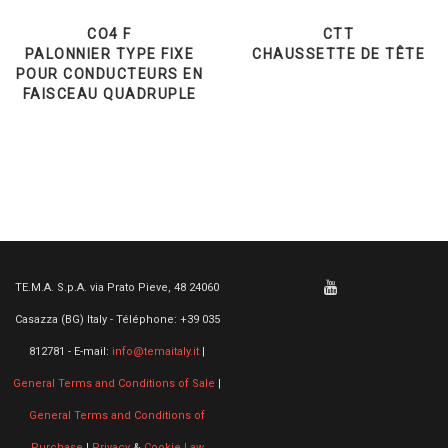
CO4 F
CTT
PALONNIER TYPE FIXE
CHAUSSETTE DE TÊTE
POUR CONDUCTEURS EN
FAISCEAU QUADRUPLE
TE.M.A. S.p.A. via Prato Pieve, 48 24060
Casazza (BG) Italy - Téléphone: +39 035
812781 - E-mail:
info@temaitaly.it
|
General Terms and Conditions of Sale
|
General Terms and Conditions of
Purchase
|
Privacy
&
Cookie Law