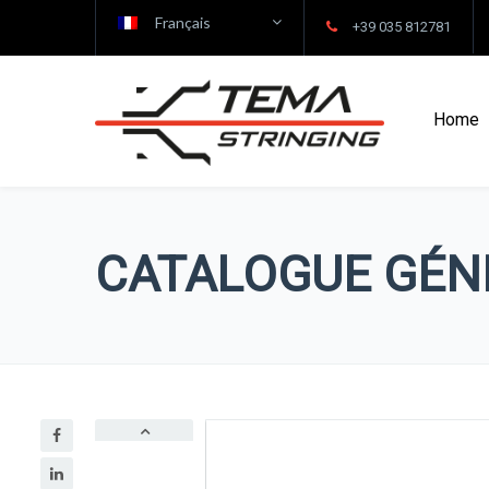
Français
+39 035 812781
Home
CATALOGUE GÉN