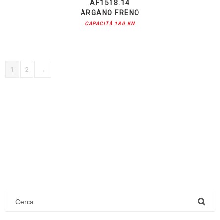
AF1518.14
ARGANO FRENO
CAPACITÀ 180 KN
1
2
→