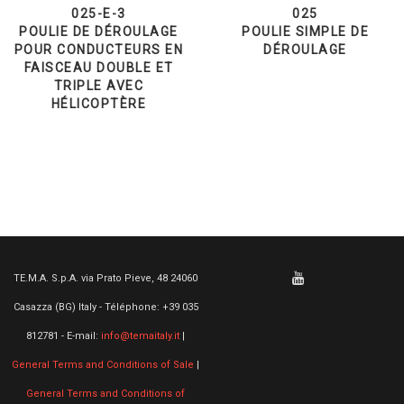
025-E-3
025
POULIE DE DÉROULAGE
POULIE SIMPLE DE
POUR CONDUCTEURS EN
DÉROULAGE
FAISCEAU DOUBLE ET
TRIPLE AVEC
HÉLICOPTÈRE
TE.M.A. S.p.A. via Prato Pieve, 48 24060
Casazza (BG) Italy - Téléphone: +39 035
812781 - E-mail:
info@temaitaly.it
|
General Terms and Conditions of Sale
|
General Terms and Conditions of