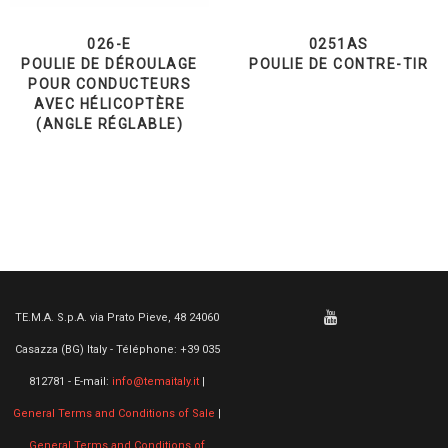
026-E
0251AS
POULIE DE DÉROULAGE
POULIE DE CONTRE-TIR
POUR CONDUCTEURS
AVEC HÉLICOPTÈRE
(ANGLE RÉGLABLE)
TE.M.A. S.p.A. via Prato Pieve, 48 24060
Casazza (BG) Italy - Téléphone: +39 035
812781 - E-mail:
info@temaitaly.it
|
General Terms and Conditions of Sale
|
General Terms and Conditions of