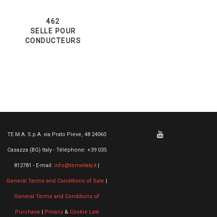
462
SELLE POUR
CONDUCTEURS
TE.M.A. S.p.A. via Prato Pieve, 48 24060
Casazza (BG) Italy - Téléphone: +39 035
812781 - E-mail:
info@temaitaly.it
|
General Terms and Conditions of Sale
|
General Terms and Conditions of
Purchase
|
Privacy
&
Cookie Law