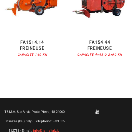
FA1514.14
FA154.44
FREINEUSE
FREINEUSE
CAPACITÉ 140 KN
CAPACITÉ 4×45 O 2×90 KN
TE.M.A. S.p.A. via Prato Pieve, 48 24060
Casazza (BG) Italy - Téléphone: +39 035
812781 - E-mail:
info@temaitaly.it
|