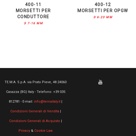
400-11
400-12
MORSETTI PER
MORSETTI PER OPGW
CONDUTTORE
Э 6-23 MM
Э 7-16 MM
TE.M.A. S.p.A. via Prato Pieve, 48 24060
Casazza (BG) Italy - Telefono: +39 035
812781 - E-mail:
info@temaitaly.it
|
Condizioni Generali di Vendita
|
Condizioni Generali di Acquisto
|
Privacy
&
Cookie Law