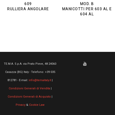
609
MOD. B
RULLIERA ANGOLARE
MANICOTTI PER 603 AL E
604 AL
TE.M.A. S.p.A. via Prato Pieve, 48 24060
Casazza (BG) Italy - Telefono: +39 035
812781 - E-mail:
info@temaitaly.it
|
Condizioni Generali di Vendita
|
Condizioni Generali di Acquisto
|
Privacy
&
Cookie Law