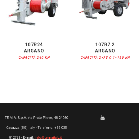
107R24
107R7.2
ARGANO
ARGANO
CAPACITÀ 240 KN
CAPACITÀ 2×75 O 1×150 KN
TE.M.A. S.p.A. via Prato Pieve, 48 24060
Casazza (BG) Italy - Telefono: +39 035
812781 - E-mail:
info@temaitaly.it
|