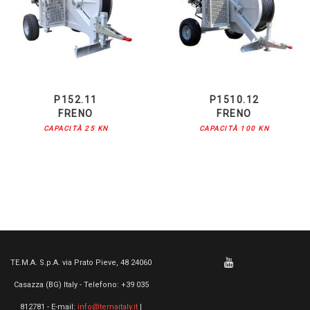
P152.11
P1510.12
FRENO
FRENO
CAPACITÀ 25 KN
CAPACITÀ 100 KN
TE.M.A. S.p.A. via Prato Pieve, 48 24060
Casazza (BG) Italy - Telefono: +39 035
812781 - E-mail:
info@temaitaly.it
|