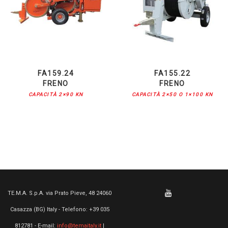
FA159.24
FA155.22
FRENO
FRENO
CAPACITÀ 2×90 KN
CAPACITÀ 2×50 O 1×100 KN
TE.M.A. S.p.A. via Prato Pieve, 48 24060
Casazza (BG) Italy - Telefono: +39 035
812781 - E-mail:
info@temaitaly.it
|