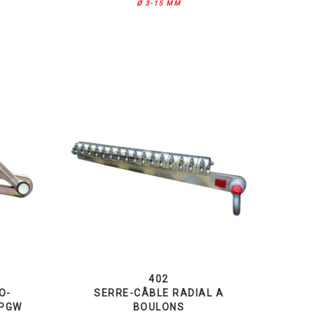
Ø 3-15 MM
402
O-
SERRE-CÂBLE RADIAL A
OPGW
BOULONS