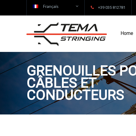
Français
+39 035 812781
Home
GRENOUILLES P
CÂBLES ET
CONDUCTEURS