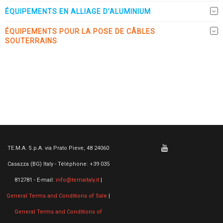
ÉQUIPEMENTS EN ALLIAGE D’ALUMINIUM
ÉQUIPEMENTS POUR LA POSE DE CÂBLES
SOUTERRAINS
TE.M.A. S.p.A. via Prato Pieve, 48 24060
Casazza (BG) Italy - Téléphone: +39 035
812781 - E-mail:
info@temaitaly.it
|
General Terms and Conditions of Sale
|
General Terms and Conditions of