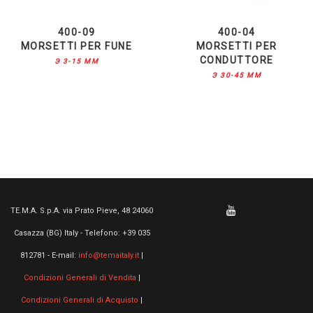
400-09
400-04
MORSETTI PER FUNE
MORSETTI PER
CONDUTTORE
Э 3-15 MM
Э 30-45 MM
TE.M.A. S.p.A. via Prato Pieve, 48 24060
Casazza (BG) Italy - Telefono: +39 035
812781 - E-mail:
info@temaitaly.it
|
Condizioni Generali di Vendita
|
Condizioni Generali di Acquisto
|