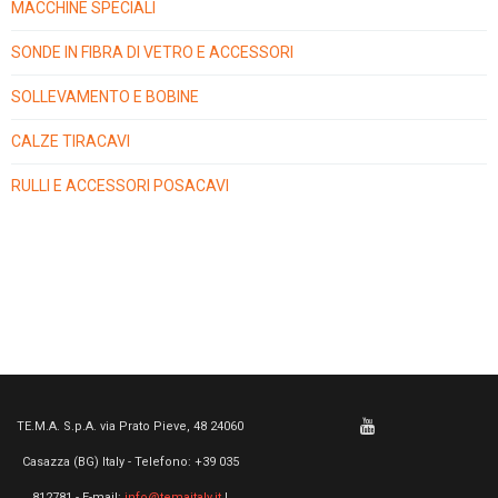
MACCHINE SPECIALI
SONDE IN FIBRA DI VETRO E ACCESSORI
SOLLEVAMENTO E BOBINE
CALZE TIRACAVI
RULLI E ACCESSORI POSACAVI
TE.M.A. S.p.A. via Prato Pieve, 48 24060
Casazza (BG) Italy - Telefono: +39 035
812781 - E-mail:
info@temaitaly.it
|