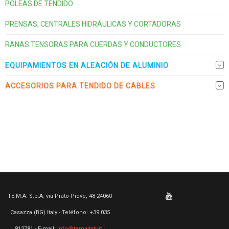
POLEAS DE TENDIDO
PRENSAS, CENTRALES HIDRÁULICAS Y CORTADORAS
RANAS TENSORAS PARA CUERDAS Y CONDUCTORES
EQUIPAMIENTOS EN ALEACIÓN DE ALUMINIO
ACCESORIOS PARA TENDIDO DE CABLES
TE.M.A. S.p.A. via Prato Pieve, 48 24060
Casazza (BG) Italy - Teléfono: +39 035
812781 - E-mail:
info@temaitaly.it
|