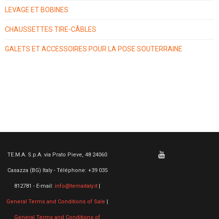
LEVAGE ET BOBINES
CHAUSSETTES TIRE-CÂBLES
GALETS ET ACCESSOIRES POUR LA POSE SOUTERRAINE
TE.M.A. S.p.A. via Prato Pieve, 48 24060
Casazza (BG) Italy - Téléphone: +39 035
812781 - E-mail:
info@temaitaly.it
|
General Terms and Conditions of Sale
|
General Terms and Conditions of