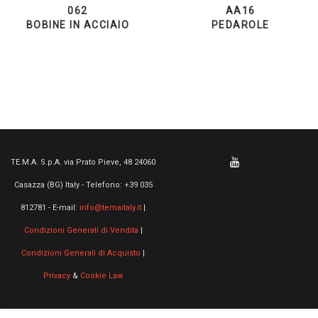
062
AA16
BOBINE IN ACCIAIO
PEDAROLE
TE.M.A. S.p.A. via Prato Pieve, 48 24060
Casazza (BG) Italy - Telefono: +39 035
812781 - E-mail:
info@temaitaly.it
|
Condizioni Generali di Vendita
|
Condizioni Generali di Acquisto
|
Privacy
&
Cookie Law