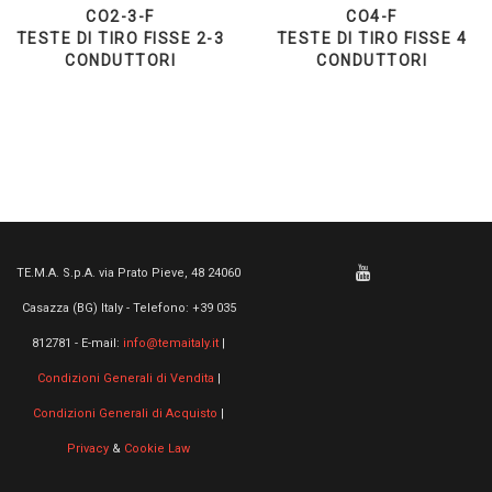
CO2-3-F
CO4-F
TESTE DI TIRO FISSE 2-3
TESTE DI TIRO FISSE 4
CONDUTTORI
CONDUTTORI
TE.M.A. S.p.A. via Prato Pieve, 48 24060
Casazza (BG) Italy - Telefono: +39 035
812781 - E-mail:
info@temaitaly.it
|
Condizioni Generali di Vendita
|
Condizioni Generali di Acquisto
|
Privacy
&
Cookie Law