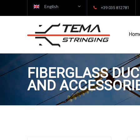
English
+39 035 812781
Hom
FIBERGLASS DUC
AND ACCESSORI