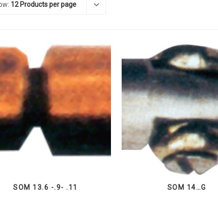
ow:
12 Products per page
SOM 13.6 -.9- .11
SOM 14…G