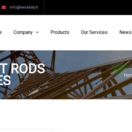
info@temaitaly.it
e
Company
Products
Our Services
News
T RODS
ES
Ho